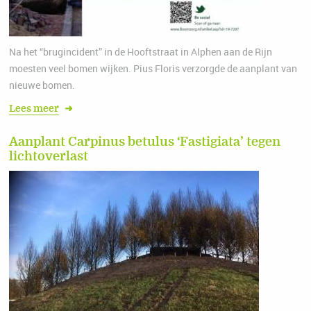
Na het “brugincident” in de Hooftstraat in Alphen aan de Rijn
moesten veel bomen wijken. Pius Floris verzorgde de aanplant van
nieuwe bomen.
Lees meer
➜
Aanplant Carpinus betulus ‘Fastigiata’ tegen
lichtoverlast