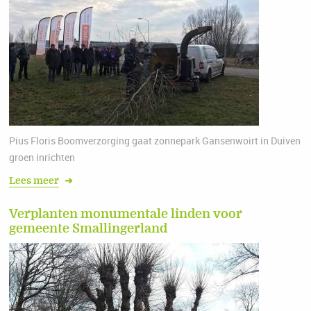
Pius Floris Boomverzorging gaat zonnepark Gansenwoirt in Duiven
groen inrichten
Lees meer
➜
Verplanten monumentale linden voor
gemeente Smallingerland