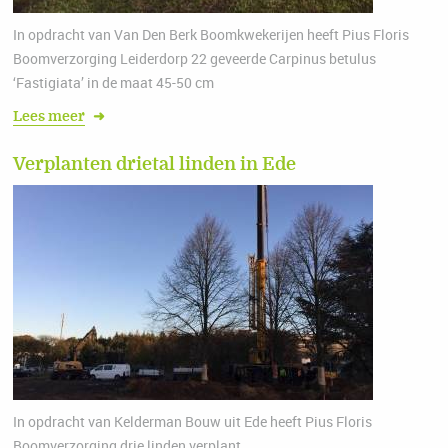
In opdracht van Van Den Berk Boomkwekerijen heeft Pius Floris
Boomverzorging Leiderdorp 22 geveerde Carpinus betulus
‘Fastigiata’ in de maat 45-50 cm
Lees meer
➜
Verplanten drietal linden in Ede
In opdracht van Kelderman Bouw uit Ede heeft Pius Floris
Boomverzorging drie linden verplant.