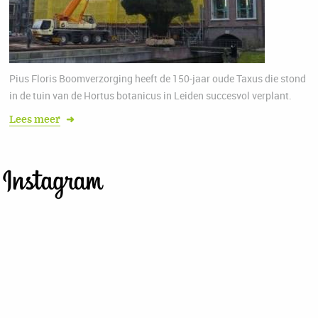
Pius Floris Boomverzorging heeft de 150-jaar oude Taxus die stond
in de tuin van de Hortus botanicus in Leiden succesvol verplant.
Lees meer
➜