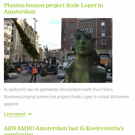
Planten bomen project Rode Loper in
Amsterdam
In opdracht van de gemeente Amsterdam heeft Pius Floris
Boomverzorging binnen het project Rode Loper in totaal 49 bomen
geplant.
Lees meer
➜
ABN AMRO Amsterdam laat 15 Koelreuteria's
verplanten