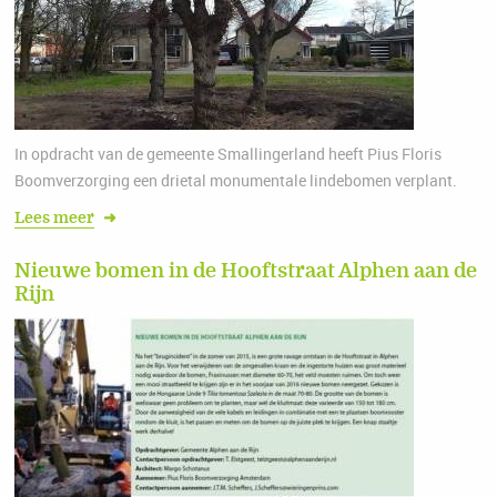
In opdracht van de gemeente Smallingerland heeft Pius Floris
Boomverzorging een drietal monumentale lindebomen verplant.
Lees meer
➜
Nieuwe bomen in de Hooftstraat Alphen aan de
Rijn