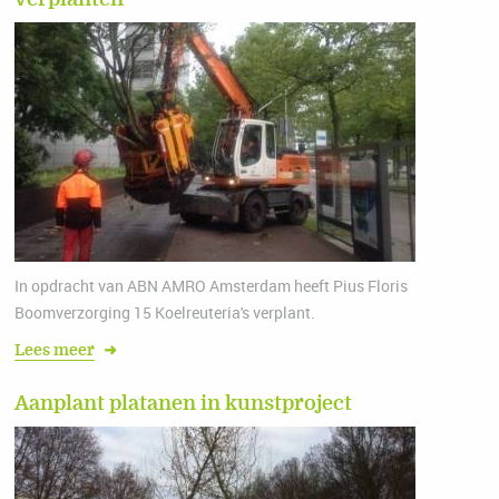
In opdracht van ABN AMRO Amsterdam heeft Pius Floris
Boomverzorging 15 Koelreuteria's verplant.
Lees meer
➜
Aanplant platanen in kunstproject