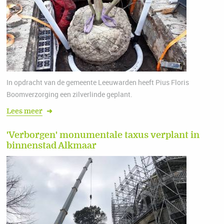
In opdracht van de gemeente Leeuwarden heeft Pius Floris
Boomverzorging een zilverlinde geplant.
Lees meer
➜
'Verborgen' monumentale taxus verplant in
binnenstad Alkmaar