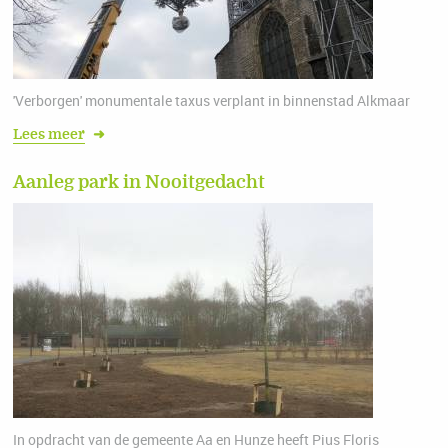
'Verborgen' monumentale taxus verplant in binnenstad Alkmaar
Lees meer
➜
Aanleg park in Nooitgedacht
In opdracht van de gemeente Aa en Hunze heeft Pius Floris