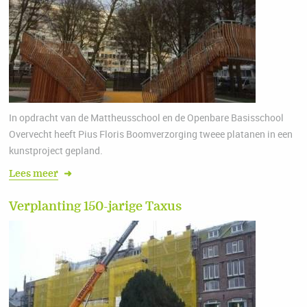
In opdracht van de Mattheusschool en de Openbare Basisschool
Overvecht heeft Pius Floris Boomverzorging tweee platanen in een
kunstproject gepland.
Lees meer
➜
Verplanting 150-jarige Taxus