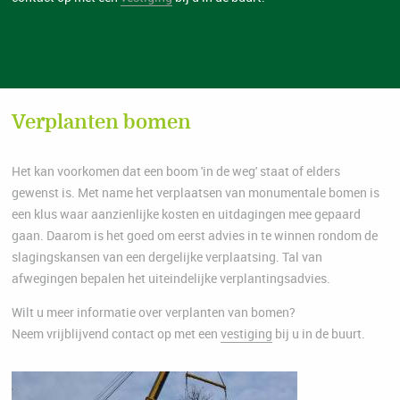
Verplanten bomen
Het kan voorkomen dat een boom 'in de weg' staat of elders
gewenst is. Met name het verplaatsen van monumentale bomen is
een klus waar aanzienlijke kosten en uitdagingen mee gepaard
gaan. Daarom is het goed om eerst advies in te winnen rondom de
slagingskansen van een dergelijke verplaatsing. Tal van
afwegingen bepalen het uiteindelijke verplantingsadvies.
Wilt u meer informatie over verplanten van bomen?
Neem vrijblijvend contact op met een
vestiging
bij u in de buurt.