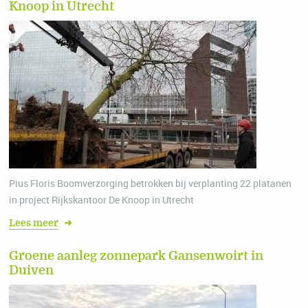
Knoop in Utrecht
Pius Floris Boomverzorging betrokken bij verplanting 22 platanen
in project Rijkskantoor De Knoop in Utrecht
Lees meer
➜
Groene aanleg zonnepark Gansenwoirt in
Duiven