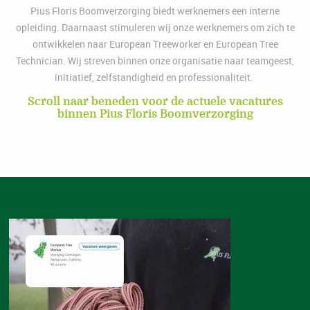
Pius Floris Boomverzorging biedt werknemers een interne
opleiding. Daarnaast stimuleren wij onze werknemers om zich te
ontwikkelen naar European Treeworker en European Tree
Technician. Wij streven binnen onze organisatie naar teamgeest,
initiatief, zelfstandigheid en professionaliteit.
Scroll naar beneden voor de actuele vacatures
binnen Pius Floris Boomverzorging