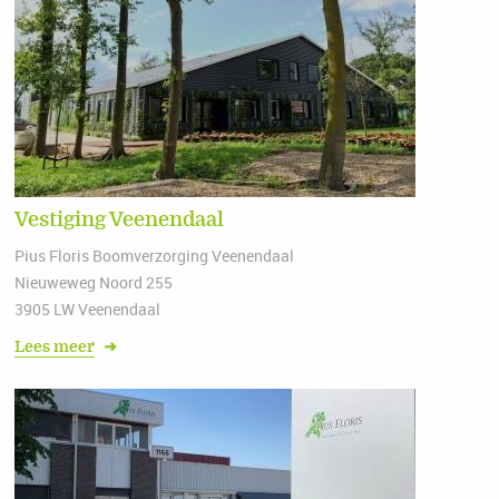
Vestiging Veenendaal
Pius Floris Boomverzorging Veenendaal
Nieuweweg Noord 255
3905 LW Veenendaal
Lees meer
➜