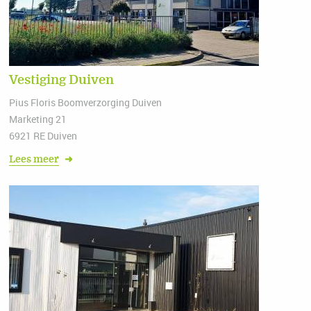
Vestiging Duiven
Pius Floris Boomverzorging Duiven
Marketing 21
6921 RE Duiven
Lees meer
➜