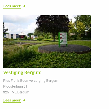
Lees meer
➜
Vestiging Bergum
Pius Floris Boomverzorging Bergum
Kloosterlaan 81
9251 ME Bergum
Lees meer
➜