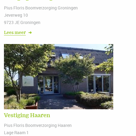
Pius Floris Boomverzorging Groningen
Jeverweg 10
9723 JE Groningen
Lees meer
➜
Vestiging Haaren
Pius Floris Boomverzorging Haaren
Lage Raam 1