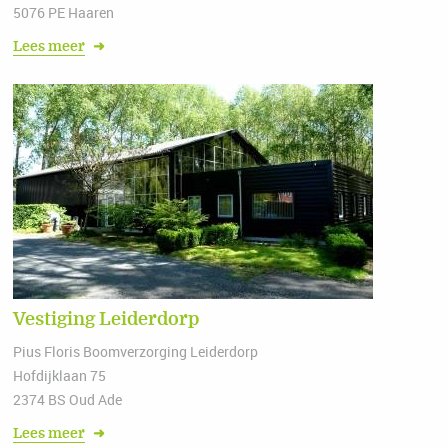
5076 PE Haaren
Lees meer
➜
Vestiging Leiderdorp
Pius Floris Boomverzorging Leiderdorp
Hofdijklaan 75
2374 BS Oud Ade
Lees meer
➜