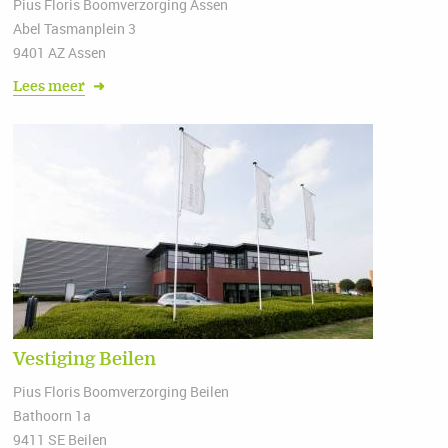
Pius Floris Boomverzorging Assen
Abel Tasmanplein 3
9401 AZ Assen
Lees meer
➜
Vestiging Beilen
Pius Floris Boomverzorging Beilen
Bathoorn 1a
9411 SE Beilen