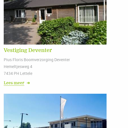
Vestiging Deventer
Pius Floris Boomverzorging Deventer
Hemeltjesweg 4
7434 PH Lettele
Lees meer
➜