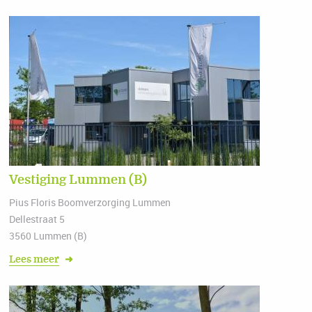
Vestiging Lummen (B)
Pius Floris Boomverzorging Lummen
Dellestraat 5
3560 Lummen (B)
Lees meer
➜