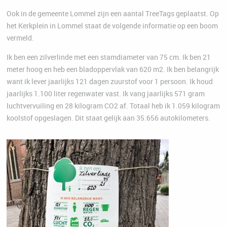
Ook in de gemeente Lommel zijn een aantal TreeTags geplaatst. Op
het Kerkplein in Lommel staat de volgende informatie op een boom
vermeld.
Ik ben een zilverlinde met een stamdiameter van 75 cm. Ik ben 21
meter hoog en heb een bladoppervlak van 620 m2. Ik ben belangrijk
want ik lever jaarlijks 121 dagen zuurstof voor 1 persoon. Ik houd
jaarlijks 1.100 liter regenwater vast. Ik vang jaarlijks 571 gram
luchtvervuiling en 28 kilogram CO2 af. Totaal heb ik 1.059 kilogram
koolstof opgeslagen. Dit staat gelijk aan 35.656 autokilometers.