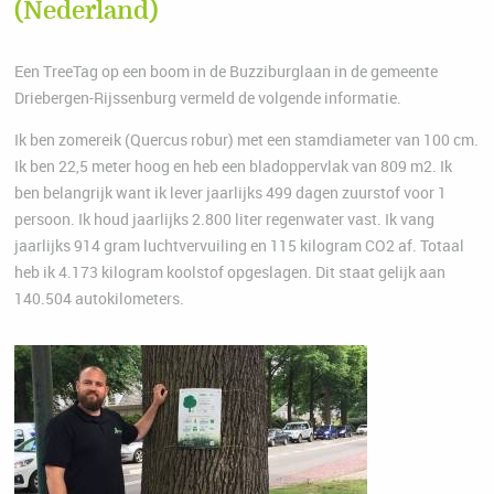
(Nederland)
Een TreeTag op een boom in de Buzziburglaan in de gemeente
Driebergen-Rijssenburg vermeld de volgende informatie.
Ik ben zomereik (Quercus robur) met een stamdiameter van 100 cm.
Ik ben 22,5 meter hoog en heb een bladoppervlak van 809 m2. Ik
ben belangrijk want ik lever jaarlijks 499 dagen zuurstof voor 1
persoon. Ik houd jaarlijks 2.800 liter regenwater vast. Ik vang
jaarlijks 914 gram luchtvervuiling en 115 kilogram CO2 af. Totaal
heb ik 4.173 kilogram koolstof opgeslagen. Dit staat gelijk aan
140.504 autokilometers.