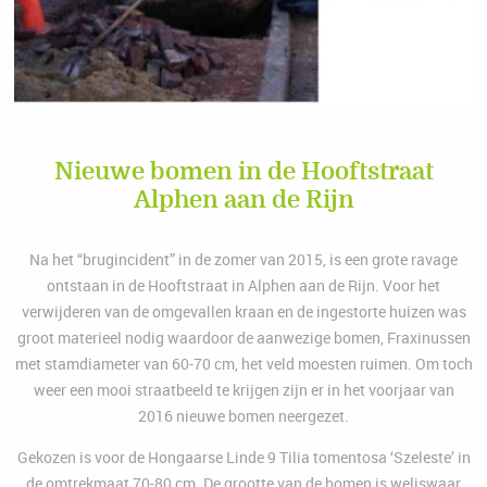
Nieuwe bomen in de Hooftstraat
Alphen aan de Rijn
Na het “brugincident” in de zomer van 2015, is een grote ravage
ontstaan in de Hooftstraat in Alphen aan de Rijn. Voor het
verwijderen van de omgevallen kraan en de ingestorte huizen was
groot materieel nodig waardoor de aanwezige bomen, Fraxinussen
met stamdiameter van 60-70 cm, het veld moesten ruimen. Om toch
weer een mooi straatbeeld te krijgen zijn er in het voorjaar van
2016 nieuwe bomen neergezet.
Gekozen is voor de Hongaarse Linde 9 Tilia tomentosa ‘Szeleste’ in
de omtrekmaat 70-80 cm. De grootte van de bomen is weliswaar