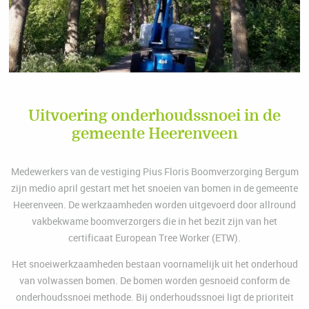
Uitvoering onderhoudssnoei in de
gemeente Heerenveen
Medewerkers van de vestiging Pius Floris Boomverzorging Bergum
zijn medio april gestart met het snoeien van bomen in de gemeente
Heerenveen. De werkzaamheden worden uitgevoerd door allround
vakbekwame boomverzorgers die in het bezit zijn van het
certificaat European Tree Worker (ETW).
Het snoeiwerkzaamheden bestaan voornamelijk uit het onderhoud
van volwassen bomen. De bomen worden gesnoeid conform de
onderhoudssnoei methode. Bij onderhoudssnoei ligt de prioriteit