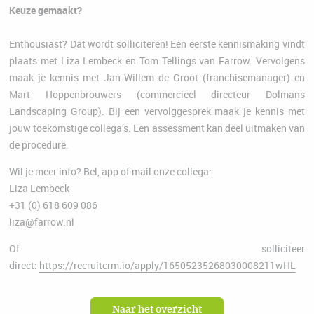
Keuze gemaakt?
Enthousiast? Dat wordt solliciteren! Een eerste kennismaking vindt
plaats met Liza Lembeck en Tom Tellings van Farrow. Vervolgens
maak je kennis met Jan Willem de Groot (franchisemanager) en
Mart Hoppenbrouwers (commercieel directeur Dolmans
Landscaping Group). Bij een vervolggesprek maak je kennis met
jouw toekomstige collega’s. Een assessment kan deel uitmaken van
de procedure.
Wil je meer info? Bel, app of mail onze collega:
​Liza Lembeck
+31 (0) 618 609 086
liza@farrow.nl
Of solliciteer
direct:
https://recruitcrm.io/apply/16505235268030008211wHL
Naar het overzicht