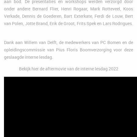
aan bod. De presentaties en workshops werden verzorgd door
onder andere Bernard Flier, Henri Rogaar, Mark Rotteveel, Koos
Verkade, Dennis de Goederen, Bart Exterkate, Ferdi de Louw, Bert
van Polen, Jotte Brand, Erik de Groot, Frits Spek en Lars Rodrigues.
Dank aan Willem van Delft, de medewerkers van PC Bomen en de
opleidingscommissie van Pius Floris Boomverzorging voor deze
geslaagde interne lesdag.
Bekijk hier de aftermovie van de interne lesdag 2022