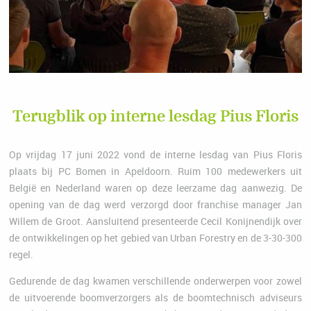
Terugblik op interne lesdag Pius Floris
Op vrijdag 17 juni 2022 vond de interne lesdag van Pius Floris
plaats bij PC Bomen in Apeldoorn. Ruim 100 medewerkers uit
België en Nederland waren op deze leerzame dag aanwezig. De
opening van de dag werd verzorgd door franchise manager Jan
Willem de Groot. Aansluitend presenteerde Cecil Konijnendijk over
de ontwikkelingen op het gebied van Urban Forestry en de 3-30-300
regel.
Gedurende de dag kwamen verschillende onderwerpen voor zowel
de uitvoerende boomverzorgers als de boomtechnisch adviseurs